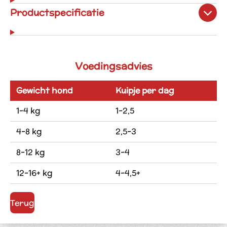
Productspecificatie
Voedingsadvies
Gewicht hond
Kuipje per dag
1-4 kg
1-2,5
4-8 kg
2,5-3
8-12 kg
3-4
12-16+ kg
4-4,5+
Terug