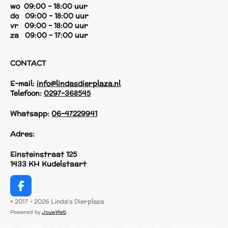
wo 09:00 - 18:00 uur
do 09:00 - 18:00 uur
vr 09:00 - 18:00 uur
za 09:00 - 17:00 uur
CONTACT
E-mail:
info@lindasdierplaza.nl
Telefoon:
0297-368545
Whatsapp:
06-47229941
Adres:
Einsteinstraat 125
1433 KH Kudelstaart
F
a
© 2017 - 2026 Linda's Dierplaza
c
Powered by
JouwWeb
e