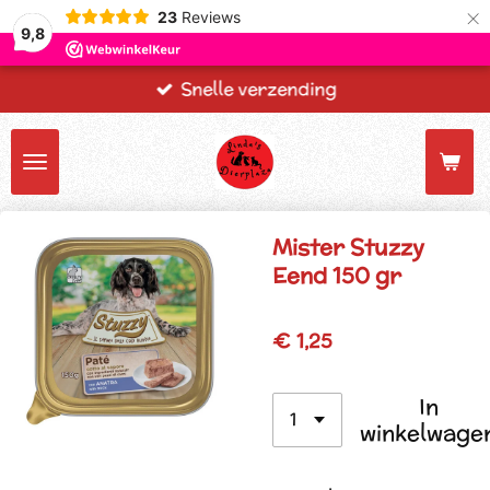
×
23
Reviews
9,8
Snelle verzending
Mister Stuzzy
Eend 150 gr
€ 1,25
In
winkelwage