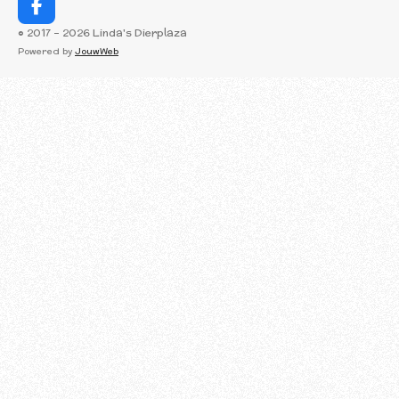
F
a
© 2017 - 2026 Linda's Dierplaza
c
Powered by
JouwWeb
e
b
o
o
k