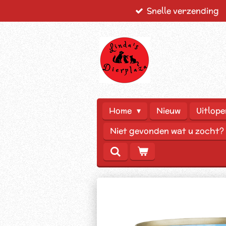
Snelle verzending
Ga
direct
naar
de
hoofdinhoud
Home
Nieuw
Uitlope
Niet gevonden wat u zocht?