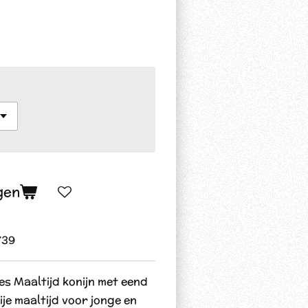
gen
739
s Maaltijd konijn met eend
je maaltijd voor jonge en