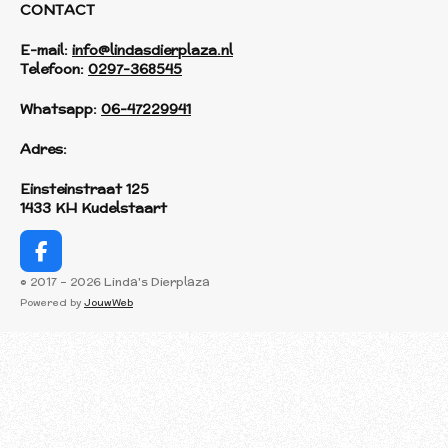
CONTACT
E-mail:
info@lindasdierplaza.nl
Telefoon:
0297-368545
Whatsapp:
06-47229941
Adres:
Einsteinstraat 125
1433 KH Kudelstaart
F
a
© 2017 - 2026 Linda's Dierplaza
c
Powered by
JouwWeb
e
b
o
o
k