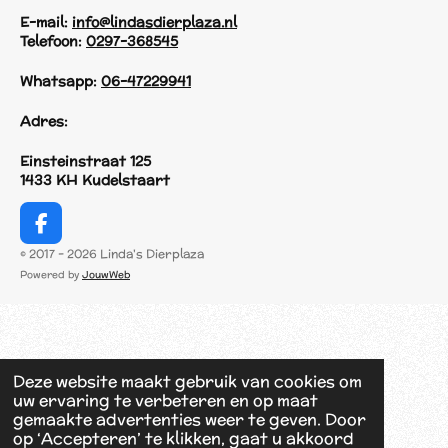
E-mail:
info@lindasdierplaza.nl
Telefoon:
0297-368545
Whatsapp:
06-47229941
Adres:
Einsteinstraat 125
1433 KH Kudelstaart
F
a
© 2017 - 2026 Linda's Dierplaza
c
Powered by
JouwWeb
e
b
o
o
k
Deze website maakt gebruik van cookies om
uw ervaring te verbeteren en op maat
gemaakte advertenties weer te geven. Door
op ‘Accepteren’ te klikken, gaat u akkoord