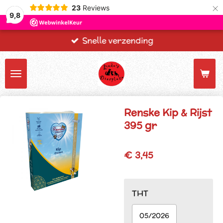
×
23
Reviews
9,8
Snelle verzending
Renske Kip & Rijst
395 gr
€ 3,45
THT
05/2026