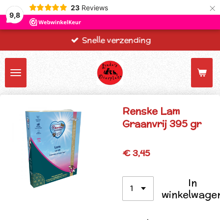
×
23
Reviews
9,8
Snelle verzending
Renske Lam
Graanvrij 395 gr
€ 3,45
In
winkelwage