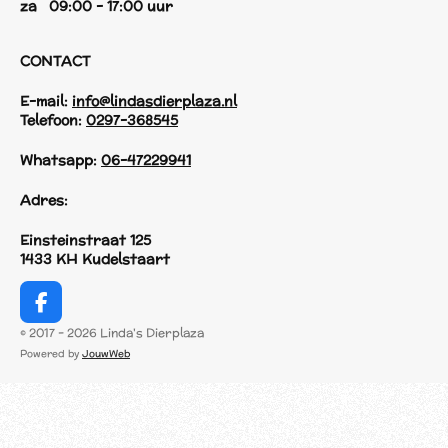
za 09:00 - 17:00 uur
CONTACT
E-mail:
info@lindasdierplaza.nl
Telefoon:
0297-368545
Whatsapp:
06-47229941
Adres:
Einsteinstraat 125
1433 KH Kudelstaart
F
a
© 2017 - 2026 Linda's Dierplaza
c
Powered by
JouwWeb
e
b
o
o
k