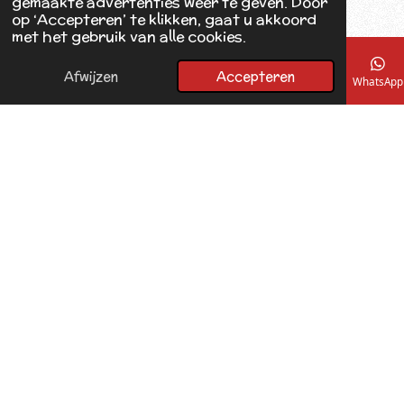
gemaakte advertenties weer te geven. Door
op ‘Accepteren’ te klikken, gaat u akkoord
met het gebruik van alle cookies.
Afwijzen
Accepteren
E-mailadres
Telefoonnummer
Kaart
Facebook
WhatsApp