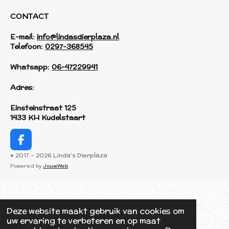
CONTACT
E-mail:
info@lindasdierplaza.nl
Telefoon:
0297-368545
Whatsapp:
06-47229941
Adres:
Einsteinstraat 125
1433 KH Kudelstaart
F
a
© 2017 - 2026 Linda's Dierplaza
c
Powered by
JouwWeb
e
b
o
o
Deze website maakt gebruik van cookies om
k
uw ervaring te verbeteren en op maat