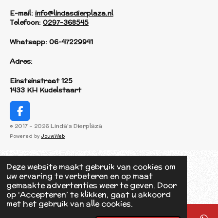
E-mail:
info@lindasdierplaza.nl
Telefoon:
0297-368545
Whatsapp:
06-47229941
Adres:
Einsteinstraat 125
1433 KH Kudelstaart
F
a
© 2017 - 2026 Linda's Dierplaza
c
Powered by
JouwWeb
e
b
o
Deze website maakt gebruik van cookies om
o
uw ervaring te verbeteren en op maat
k
gemaakte advertenties weer te geven. Door
op ‘Accepteren’ te klikken, gaat u akkoord
met het gebruik van alle cookies.