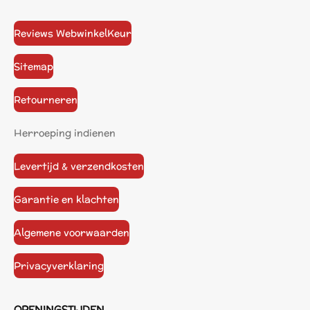
Reviews WebwinkelKeur
Sitemap
Retourneren
Herroeping indienen
Levertijd & verzendkosten
Garantie en klachten
Algemene voorwaarden
Privacyverklaring
OPENINGSTIJDEN