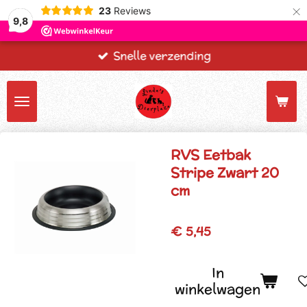
×
23
Reviews
9,8
Snelle verzending
RVS Eetbak
Stripe Zwart 20
cm
€ 5,45
In
winkelwagen