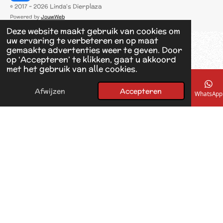
a
© 2017 - 2026 Linda's Dierplaza
c
Powered by
JouwWeb
e
Deze website maakt gebruik van cookies om
b
uw ervaring te verbeteren en op maat
o
gemaakte advertenties weer te geven. Door
o
op ‘Accepteren’ te klikken, gaat u akkoord
k
met het gebruik van alle cookies.
Afwijzen
Accepteren
E-mailadres
Telefoonnummer
Kaart
Facebook
WhatsApp