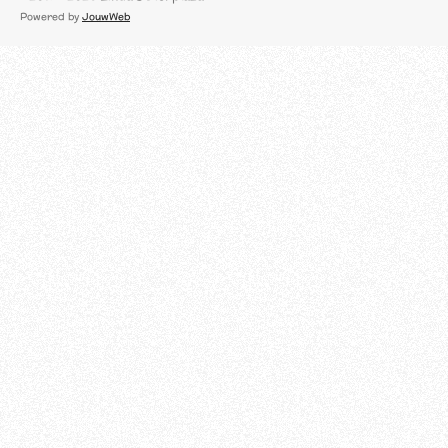
c
Powered by
JouwWeb
e
b
o
o
k