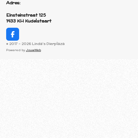
Adres:
Einsteinstraat 125
1433 KH Kudelstaart
F
a
© 2017 - 2026 Linda's Dierplaza
c
Powered by
JouwWeb
e
b
o
o
k