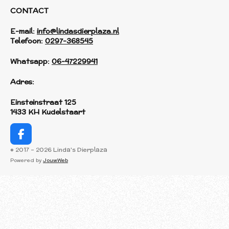
CONTACT
E-mail:
info@lindasdierplaza.nl
Telefoon:
0297-368545
Whatsapp:
06-47229941
Adres:
Einsteinstraat 125
1433 KH Kudelstaart
F
a
© 2017 - 2026 Linda's Dierplaza
c
Powered by
JouwWeb
e
b
o
o
k