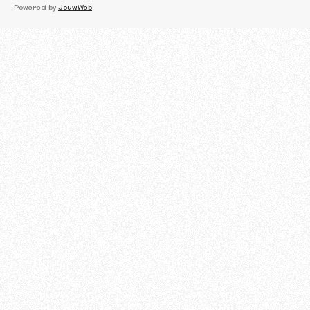
c
Powered by
JouwWeb
e
b
o
o
k