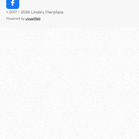
F
a
© 2017 - 2026 Linda's Dierplaza
c
Powered by
JouwWeb
e
b
o
o
k