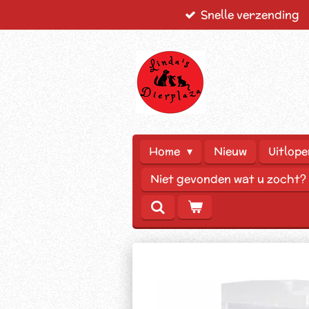
Snelle verzending
Ga
direct
naar
de
hoofdinhoud
Home
Nieuw
Uitlope
Niet gevonden wat u zocht?