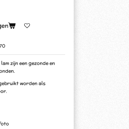
gen
170
 lam zijn een gezonde en
honden.
gebruikt worden als
or.
foto