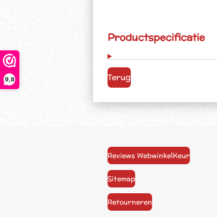
Productspecificatie
Terug
9,8
Reviews WebwinkelKeur
Sitemap
Retourneren