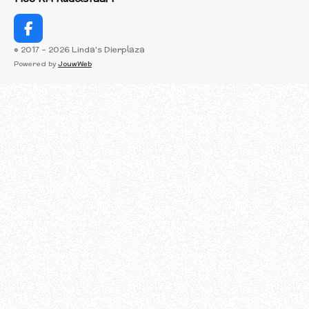
F
a
© 2017 - 2026 Linda's Dierplaza
c
Powered by
JouwWeb
e
b
o
o
k