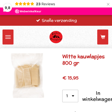
×
23
Reviews
9,8
Snelle verzending
Witte kauwlapjes
800 gr
€ 15,95
In
winkelwage