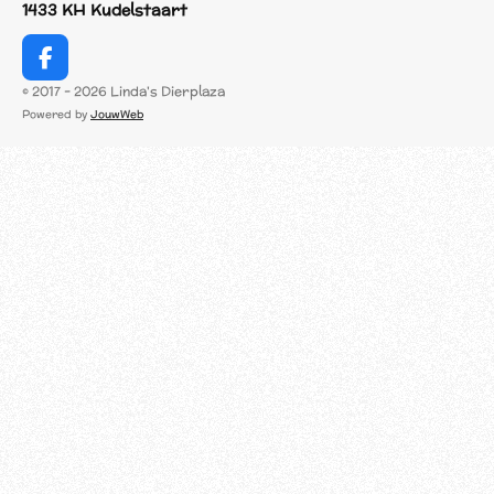
1433 KH Kudelstaart
F
a
© 2017 - 2026 Linda's Dierplaza
c
Powered by
JouwWeb
e
b
o
o
k