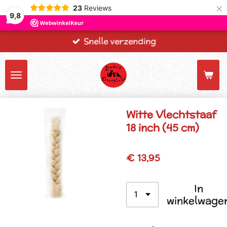
×
23
Reviews
9,8
Snelle verzending
Witte Vlechtstaaf
18 inch (45 cm)
€ 13,95
In
winkelwage