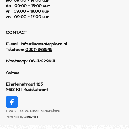
wo 09:00 - 18:00 uur
do 09:00 - 18:00 uur
vr 09:00 - 18:00 uur
za 09:00 - 17:00 uur
CONTACT
E-mail:
info@lindasdierplaza.nl
Telefoon:
0297-368545
Whatsapp:
06-47229941
Adres:
Einsteinstraat 125
1433 KH Kudelstaart
F
a
© 2017 - 2026 Linda's Dierplaza
c
Powered by
JouwWeb
e
b