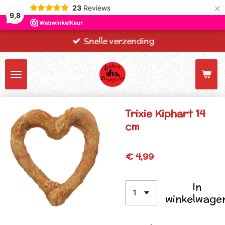
×
23
Reviews
9,8
Snelle verzending
Trixie Kiphart 14
cm
€ 4,99
In
winkelwage