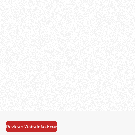
Reviews WebwinkelKeur