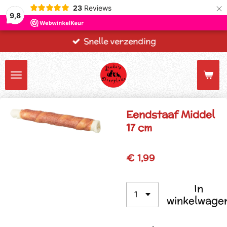
×
23
Reviews
9,8
Snelle verzending
Eendstaaf Middel
17 cm
€ 1,99
In
winkelwage