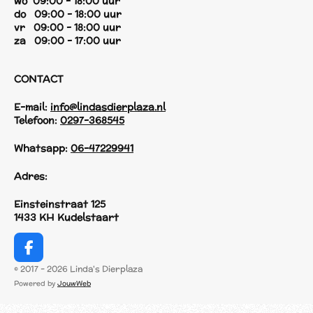
wo 09:00 - 18:00 uur
do 09:00 - 18:00 uur
vr 09:00 - 18:00 uur
za 09:00 - 17:00 uur
CONTACT
E-mail:
info@lindasdierplaza.nl
Telefoon:
0297-368545
Whatsapp:
06-47229941
Adres:
Einsteinstraat 125
1433 KH Kudelstaart
F
a
© 2017 - 2026 Linda's Dierplaza
c
Powered by
JouwWeb
e
b