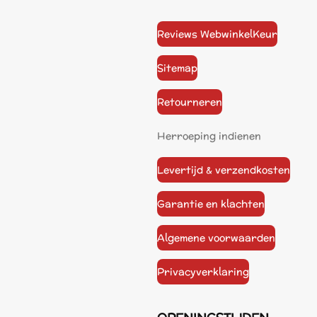
Reviews WebwinkelKeur
Sitemap
Retourneren
Herroeping indienen
Levertijd & verzendkosten
Garantie en klachten
Algemene voorwaarden
Privacyverklaring