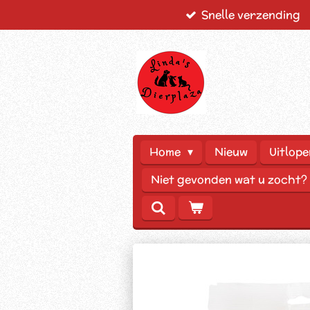
Snelle verzending
Ga
direct
naar
de
hoofdinhoud
Home
Nieuw
Uitlope
Niet gevonden wat u zocht?