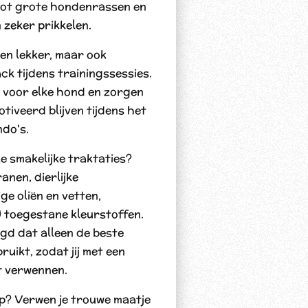
tot grote hondenrassen en
 zeker prikkelen.
leen lekker, maar ook
ck tijdens trainingssessies.
 voor elke hond en zorgen
tiveerd blijven tijdens het
do's.
eze smakelijke traktaties?
anen, dierlijke
ge oliën en vetten,
U toegestane kleurstoffen.
d dat alleen de beste
uikt, zodat jij met een
t verwennen.
p? Verwen je trouwe maatje