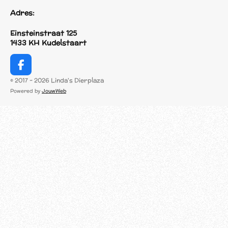
Adres:
Einsteinstraat 125
1433 KH Kudelstaart
F
a
© 2017 - 2026 Linda's Dierplaza
c
Powered by
JouwWeb
e
b
o
o
k