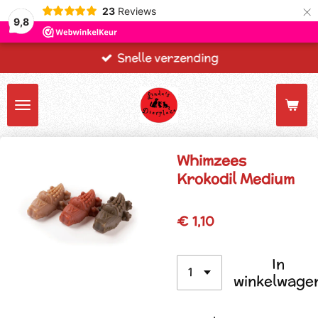
×
23
Reviews
9,8
Snelle verzending
Whimzees
Krokodil Medium
€ 1,10
In
winkelwage