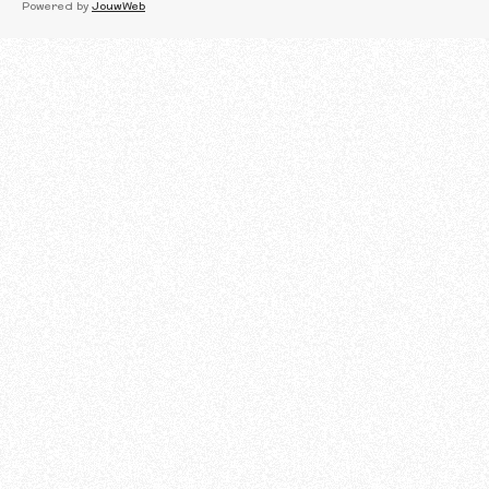
c
Powered by
JouwWeb
e
b
o
o
k