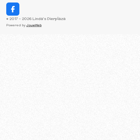
F
a
© 2017 - 2026 Linda's Dierplaza
c
Powered by
JouwWeb
e
b
o
o
k