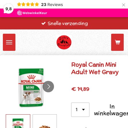
×
23
Reviews
9,8
Snelle verzending
Royal Canin Mini
Adult Wet Gravy
€ 14,89
In
winkelwage