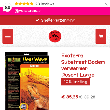
×
23
Reviews
9,8
Snelle verzending
Exoterra
Substraat Bodem
verwarmer
Desert Large
10% korting
€ 35,35
€ 39,28