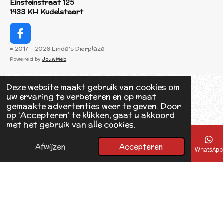
Einsteinstraat 125
1433 KH Kudelstaart
F
a
© 2017 - 2026 Linda's Dierplaza
c
Powered by
JouwWeb
e
b
o
Deze website maakt gebruik van cookies om
o
uw ervaring te verbeteren en op maat
k
gemaakte advertenties weer te geven. Door
op ‘Accepteren’ te klikken, gaat u akkoord
met het gebruik van alle cookies.
Afwijzen
Accepteren
E-mailadres
Telefoonnummer
Kaart
Facebook
WhatsApp