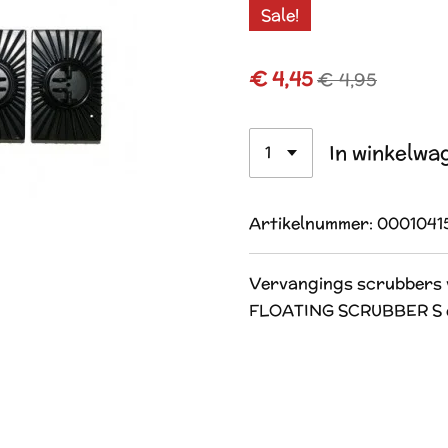
Sale!
€ 4,45
€ 4,95
In winkelwa
Artikelnummer:
0001041
Vervangings scrubbers
FLOATING SCRUBBER S e