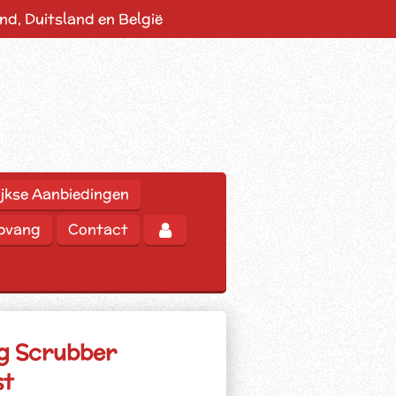
d, Duitsland en België
jkse Aanbiedingen
opvang
Contact
g Scrubber
st