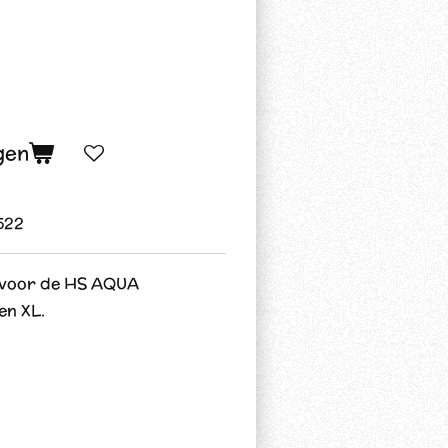
gen
522
 voor de HS AQUA
n XL.