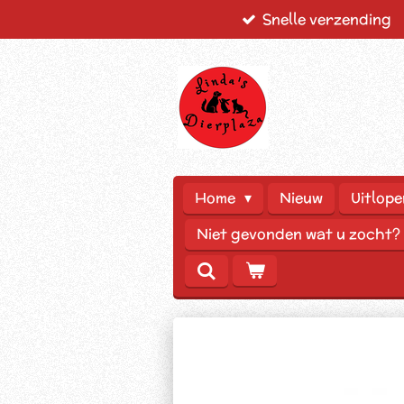
Snelle verzending
Ga
direct
naar
de
hoofdinhoud
Home
Nieuw
Uitlope
Niet gevonden wat u zocht?