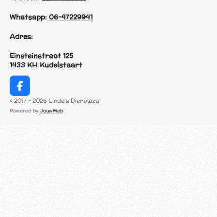
Whatsapp:
06-47229941
Adres:
Einsteinstraat 125
1433 KH Kudelstaart
F
a
© 2017 - 2026 Linda's Dierplaza
c
Powered by
JouwWeb
e
b
o
o
k