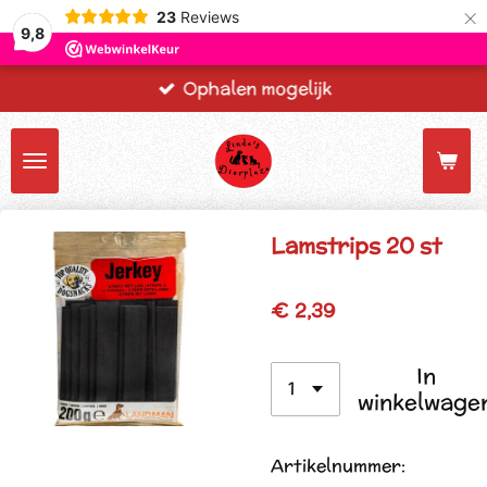
×
23
Reviews
9,8
Ophalen mogelijk
Lamstrips 20 st
€ 2,39
In
winkelwage
Artikelnummer: