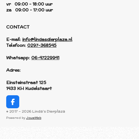
vr 09:00 - 18:00 uur
za 09:00 - 17:00 uur
CONTACT
E-mail:
info@lindasdierplaza.nl
Telefoon:
0297-368545
Whatsapp:
06-47229941
Adres:
Einsteinstraat 125
1433 KH Kudelstaart
F
a
© 2017 - 2026 Linda's Dierplaza
c
Powered by
JouwWeb
e
b
o