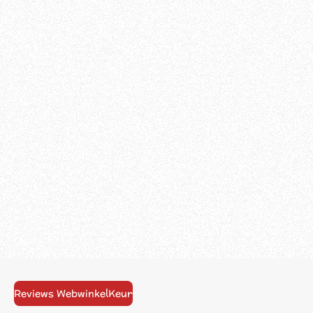
Reviews WebwinkelKeur