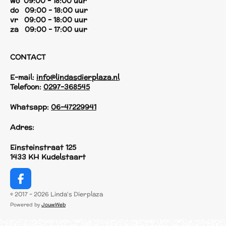
wo 09:00 - 18:00 uur
do 09:00 - 18:00 uur
vr 09:00 - 18:00 uur
za 09:00 - 17:00 uur
CONTACT
E-mail:
info@lindasdierplaza.nl
Telefoon:
0297-368545
Whatsapp:
06-47229941
Adres:
Einsteinstraat 125
1433 KH Kudelstaart
F
a
© 2017 - 2026 Linda's Dierplaza
c
Powered by
JouwWeb
e
b