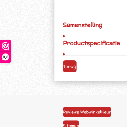
Samenstelling
Productspecificatie
9,8
Terug
Reviews WebwinkelKeur
Sitemap