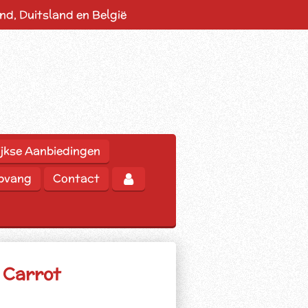
d, Duitsland en België
jkse Aanbiedingen
opvang
Contact
 Carrot