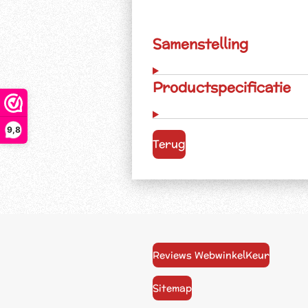
Samenstelling
Productspecificatie
9,8
Terug
Reviews WebwinkelKeur
Sitemap