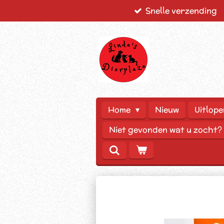
Snelle verzending
Ga
direct
naar
de
hoofdinhoud
Home
Nieuw
Uitlope
Niet gevonden wat u zocht?