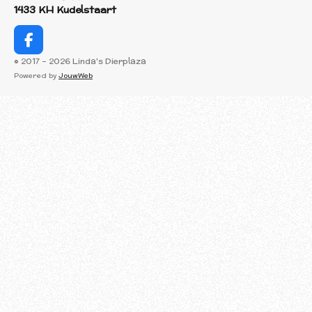
1433 KH Kudelstaart
F
a
© 2017 - 2026 Linda's Dierplaza
c
Powered by
JouwWeb
e
b
o
o
k