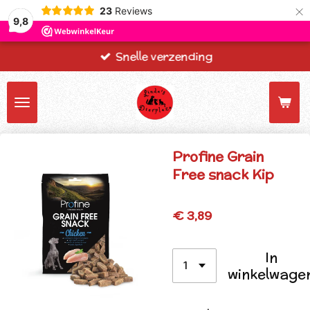
×
23
Reviews
9,8
Snelle verzending
Profine Grain
Free snack Kip
€ 3,89
In
winkelwage