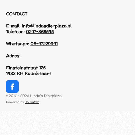
CONTACT
E-mail:
info@lindasdierplaza.nl
Telefoon:
0297-368545
Whatsapp:
06-47229941
Adres:
Einsteinstraat 125
1433 KH Kudelstaart
F
a
© 2017 - 2026 Linda's Dierplaza
c
Powered by
JouwWeb
e
b
o
o
k