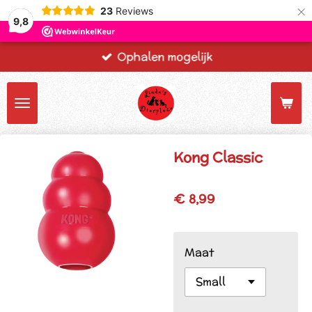
×
23
Reviews
9,8
Ophalen mogelijk
Kong Classic
€ 8,99
Maat