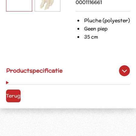
0001116661
P
luche (polyester)
Geen piep
35 cm
Productspecificatie
Terug