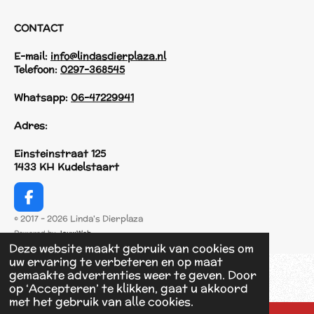
CONTACT
E-mail:
info@lindasdierplaza.nl
Telefoon:
0297-368545
Whatsapp:
06-47229941
Adres:
Einsteinstraat 125
1433 KH Kudelstaart
F
a
© 2017 - 2026 Linda's Dierplaza
c
Powered by
JouwWeb
e
Deze website maakt gebruik van cookies om
b
uw ervaring te verbeteren en op maat
o
gemaakte advertenties weer te geven. Door
o
op ‘Accepteren’ te klikken, gaat u akkoord
k
met het gebruik van alle cookies.