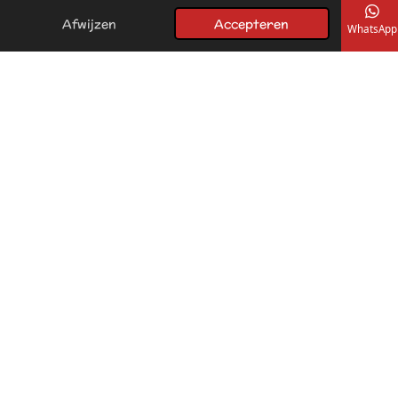
Afwijzen
Accepteren
E-mailadres
Telefoonnummer
Kaart
Facebook
WhatsApp