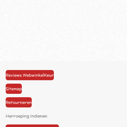
Reviews WebwinkelKeur
Sitemap
Retourneren
Herroeping indienen