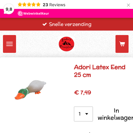
×
23
Reviews
9,8
Snelle verzending
Adori Latex Eend
25 cm
€ 7,49
In
winkelwage