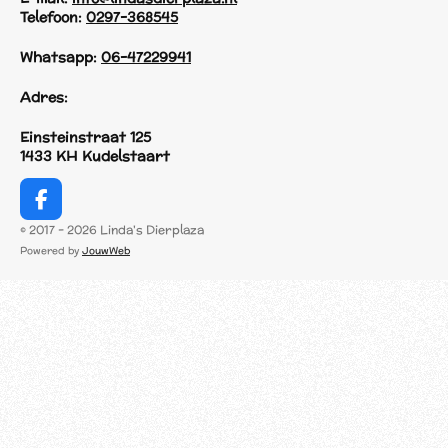
Telefoon:
0297-368545
Whatsapp:
06-47229941
Adres:
Einsteinstraat 125
1433 KH Kudelstaart
F
a
© 2017 - 2026 Linda's Dierplaza
c
Powered by
JouwWeb
e
b
o
o
k