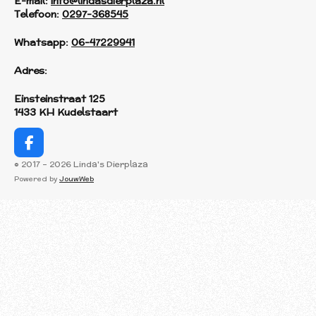
E-mail:
info@lindasdierplaza.nl
Telefoon:
0297-368545
Whatsapp:
06-47229941
Adres:
Einsteinstraat 125
1433 KH Kudelstaart
F
a
© 2017 - 2026 Linda's Dierplaza
c
Powered by
JouwWeb
e
b
o
o
k