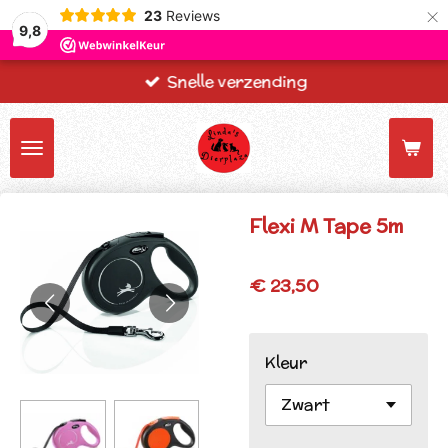
×
23
Reviews
9,8
Snelle verzending
Flexi M Tape 5m
€ 23,50
Kleur