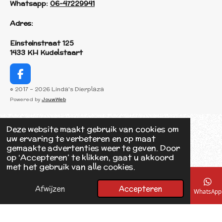
Whatsapp:
06-47229941
Adres:
Einsteinstraat 125
1433 KH Kudelstaart
F
a
© 2017 - 2026 Linda's Dierplaza
c
Powered by
JouwWeb
e
b
o
Deze website maakt gebruik van cookies om
o
uw ervaring te verbeteren en op maat
k
gemaakte advertenties weer te geven. Door
op ‘Accepteren’ te klikken, gaat u akkoord
met het gebruik van alle cookies.
Afwijzen
Accepteren
E-mailadres
Telefoonnummer
Kaart
Facebook
WhatsApp