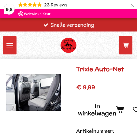
×
23
Reviews
9,8
Snelle verzending
Trixie Auto-Net
€ 9,99
In
winkelwagen
Artikelnummer: