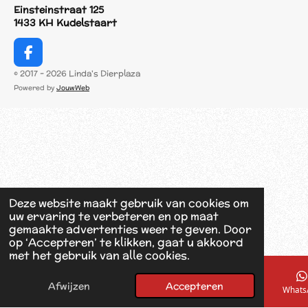
Einsteinstraat 125
1433 KH Kudelstaart
F
a
© 2017 - 2026 Linda's Dierplaza
c
Powered by
JouwWeb
e
b
o
o
k
Deze website maakt gebruik van cookies om
uw ervaring te verbeteren en op maat
gemaakte advertenties weer te geven. Door
op ‘Accepteren’ te klikken, gaat u akkoord
met het gebruik van alle cookies.
Afwijzen
Accepteren
E-mailadres
Telefoonnummer
Kaart
Facebook
Whats