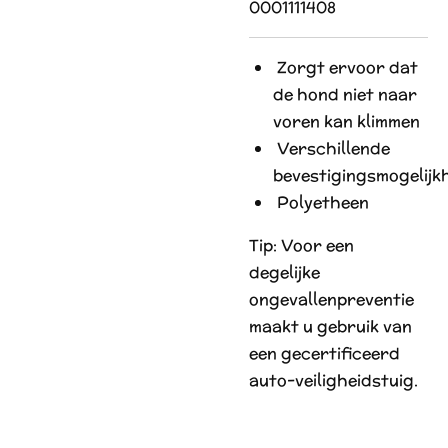
0001111408
Z
orgt ervoor dat
de hond niet naar
voren kan klimmen
V
erschillende
bevestigingsmogelijk
P
olyetheen
Tip: Voor een
degelijke
ongevallenpreventie
maakt u gebruik van
een gecertificeerd
auto-veiligheidstuig.