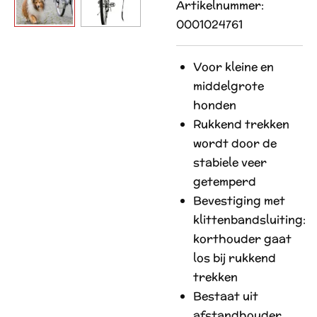
Artikelnummer:
0001024761
V
oor kleine en
middelgrote
honden
R
ukkend trekken
wordt door de
stabiele veer
getemperd
B
evestiging met
klittenbandsluiting:
korthouder gaat
los bij rukkend
trekken
B
estaat uit
afstandhouder