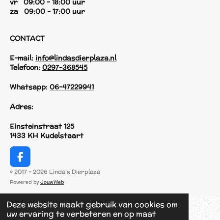
vr 09:00 - 18:00 uur
za 09:00 - 17:00 uur
CONTACT
E-mail:
info@lindasdierplaza.nl
Telefoon:
0297-368545
Whatsapp:
06-47229941
Adres:
Einsteinstraat 125
1433 KH Kudelstaart
F
a
© 2017 - 2026 Linda's Dierplaza
c
Powered by
JouwWeb
e
b
Deze website maakt gebruik van cookies om
o
uw ervaring te verbeteren en op maat
o