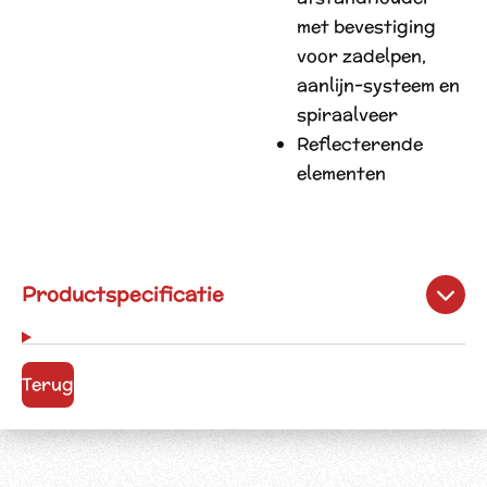
met bevestiging
voor zadelpen,
aanlijn-systeem en
spiraalveer
R
eflecterende
elementen
Productspecificatie
Terug