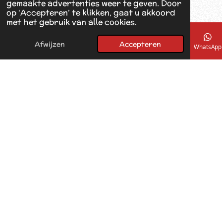
gemaakte advertenties weer te geven. Door
k
op ‘Accepteren’ te klikken, gaat u akkoord
met het gebruik van alle cookies.
Afwijzen
Accepteren
E-mailadres
Telefoonnummer
Kaart
Facebook
WhatsApp