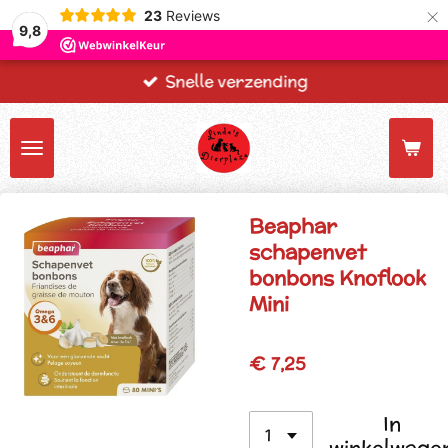
×
23
Reviews
9,8
Snelle verzending
Beaphar
schapenvet
bonbons Knoflook
Mini
€ 7,25
In
winkelwage