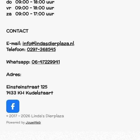
do 09:00 - 18:00 uur
vr 09:00 - 18:00 uur
za 09:00 - 17:00 uur
CONTACT
E-mail:
info@lindasdierplaza.nl
Telefoon:
0297-368545
Whatsapp:
06-47229941
Adres:
Einsteinstraat 125
1433 KH Kudelstaart
F
a
© 2017 - 2026 Linda's Dierplaza
c
Powered by
JouwWeb
e
b
o