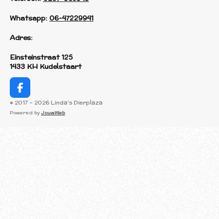
Whatsapp:
06-47229941
Adres:
Einsteinstraat 125
1433 KH Kudelstaart
F
a
© 2017 - 2026 Linda's Dierplaza
c
Powered by
JouwWeb
e
b
o
o
k