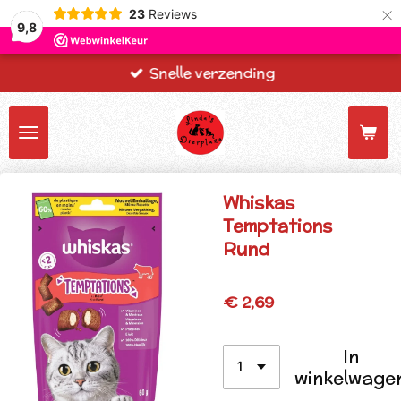
×
23
Reviews
9,8
Snelle verzending
Whiskas
Temptations
Rund
€ 2,69
In
winkelwage