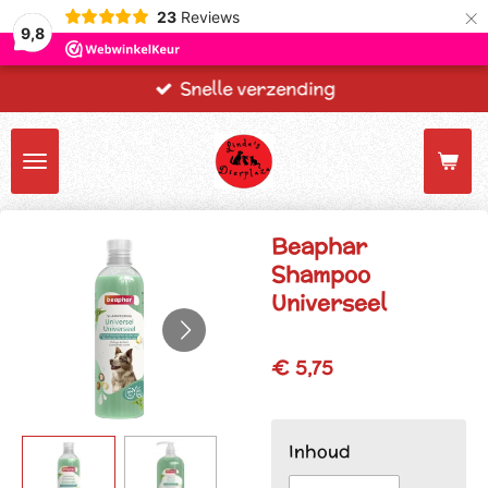
×
23
Reviews
9,8
Snelle verzending
Beaphar
Shampoo
Universeel
€ 5,75
Inhoud