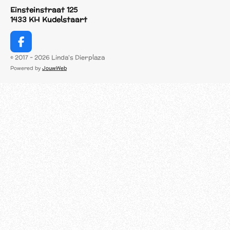
Einsteinstraat 125
1433 KH Kudelstaart
F
a
© 2017 - 2026 Linda's Dierplaza
c
Powered by
JouwWeb
e
b
o
o
k