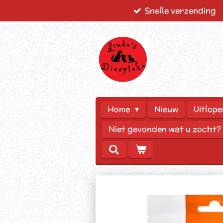
Snelle verzending
Ga
direct
naar
de
hoofdinhoud
Home
Nieuw
Uitlope
Niet gevonden wat u zocht?