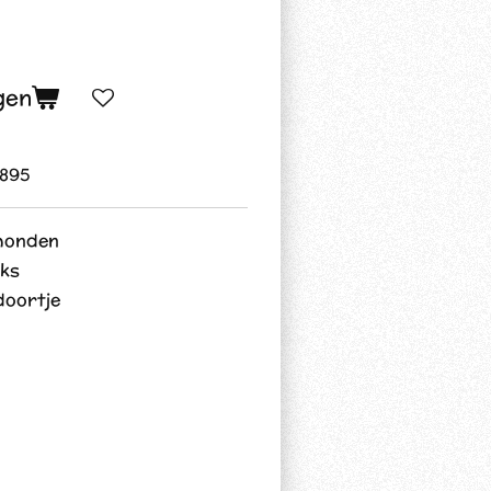
gen
895
 honden
cks
oortje