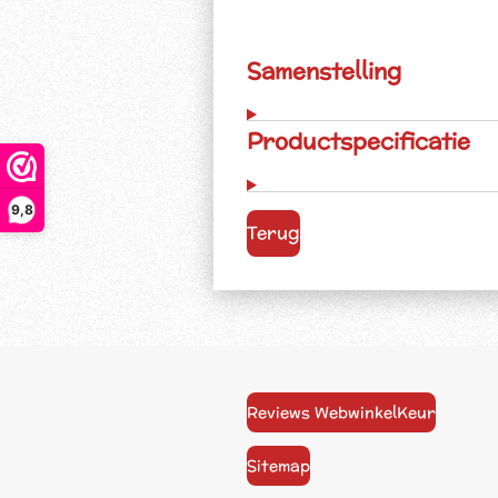
Samenstelling
Productspecificatie
9,8
Terug
Reviews WebwinkelKeur
Sitemap