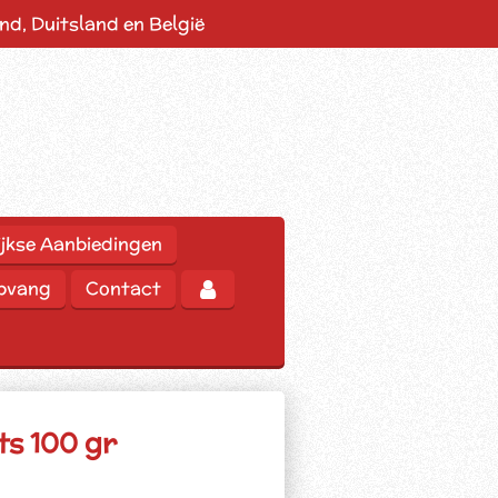
d, Duitsland en België
jkse Aanbiedingen
opvang
Contact
ts 100 gr