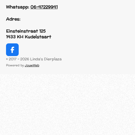
Whatsapp:
06-47229941
Adres:
Einsteinstraat 125
1433 KH Kudelstaart
F
a
© 2017 - 2026 Linda's Dierplaza
c
Powered by
JouwWeb
e
b
o
o
k