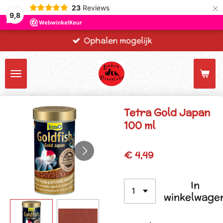
×
23
Reviews
9,8
Ophalen mogelijk
Tetra Gold Japan
100 ml
€ 4,49
In
winkelwage