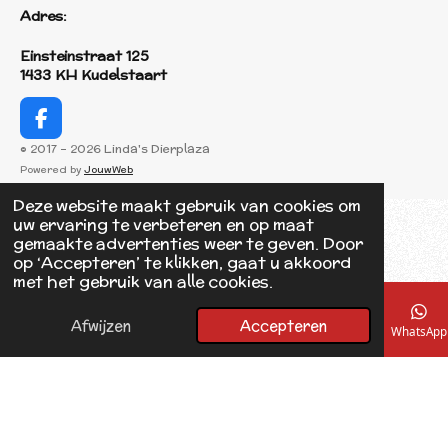
Adres:
Einsteinstraat 125
1433 KH Kudelstaart
F
a
© 2017 - 2026 Linda's Dierplaza
c
Powered by
JouwWeb
e
b
Deze website maakt gebruik van cookies om
o
uw ervaring te verbeteren en op maat
o
gemaakte advertenties weer te geven. Door
k
op ‘Accepteren’ te klikken, gaat u akkoord
met het gebruik van alle cookies.
Afwijzen
Accepteren
E-mailadres
Telefoonnummer
Kaart
Facebook
WhatsApp