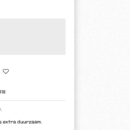
818
.
s extra duurzaam.