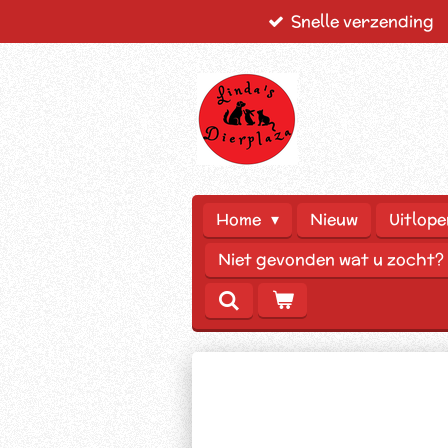
Snelle verzending
Ga
direct
naar
de
hoofdinhoud
Home
Nieuw
Uitlope
Niet gevonden wat u zocht?