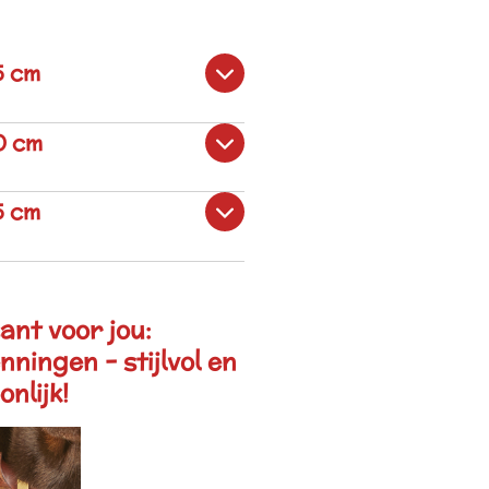
5 cm
0 cm
5 cm
ant voor jou:
ingen - stijlvol en
nlijk!