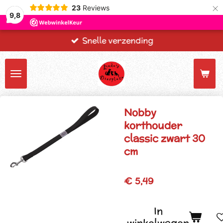
×
23
Reviews
9,8
Snelle verzending
Nobby
korthouder
classic zwart 30
cm
€ 5,49
In
winkelwagen