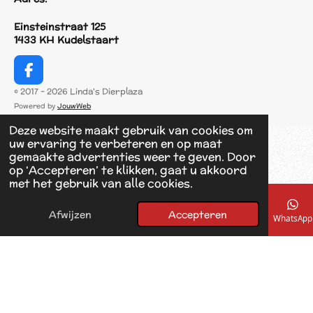
Einsteinstraat 125
1433 KH Kudelstaart
F
a
© 2017 - 2026 Linda's Dierplaza
c
Powered by
JouwWeb
e
b
Deze website maakt gebruik van cookies om
o
uw ervaring te verbeteren en op maat
o
gemaakte advertenties weer te geven. Door
k
op ‘Accepteren’ te klikken, gaat u akkoord
met het gebruik van alle cookies.
Afwijzen
Accepteren
E-mailadres
Telefoonnummer
Kaart
Facebook
WhatsApp