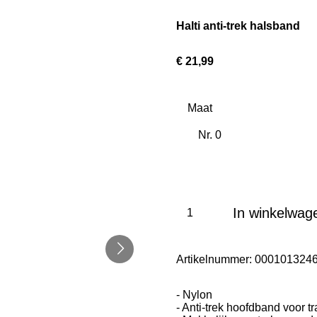
Halti anti-trek halsband
€ 21,99
Maat
In winkelwag
Artikelnummer:
000101324
- Nylon
- Anti-trek hoofdband voor 