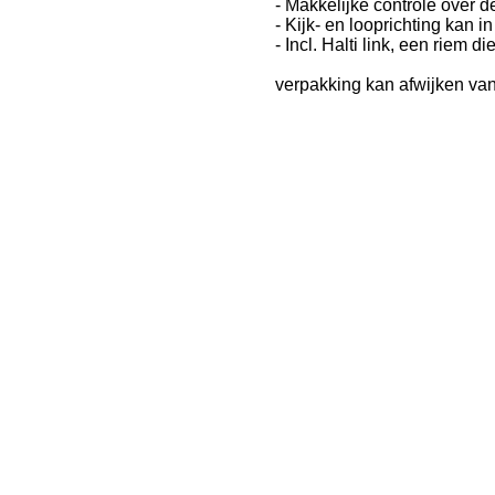
- Makkelijke controle over 
- Kijk- en looprichting kan 
- Incl.
Halti link, een riem d
verpakking kan afwijken van