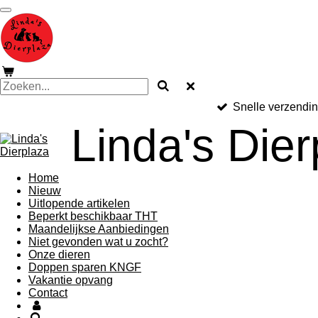
Ga
direct
naar
de
hoofdinhoud
Snelle verzendi
Linda's Dier
Home
Nieuw
Uitlopende artikelen
Beperkt beschikbaar THT
Maandelijkse Aanbiedingen
Niet gevonden wat u zocht?
Onze dieren
Doppen sparen KNGF
Vakantie opvang
Contact