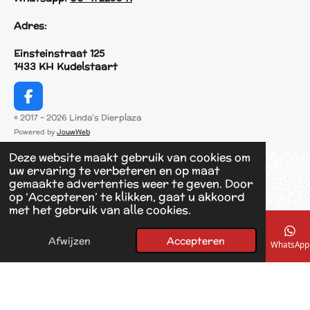
Adres:
Einsteinstraat 125
1433 KH Kudelstaart
F
a
© 2017 - 2026 Linda's Dierplaza
c
Powered by
JouwWeb
e
b
Deze website maakt gebruik van cookies om
o
uw ervaring te verbeteren en op maat
o
gemaakte advertenties weer te geven. Door
k
op ‘Accepteren’ te klikken, gaat u akkoord
met het gebruik van alle cookies.
Afwijzen
Accepteren
E-mailadres
Telefoonnummer
Kaart
Facebook
WhatsApp