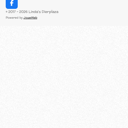
F
a
© 2017 - 2026 Linda's Dierplaza
c
Powered by
JouwWeb
e
b
o
o
k